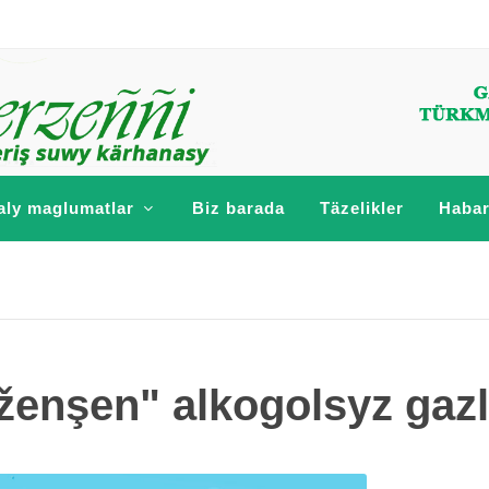
aly maglumatlar
Biz barada
Täzelikler
Habar
ženşen" alkogolsyz gazl