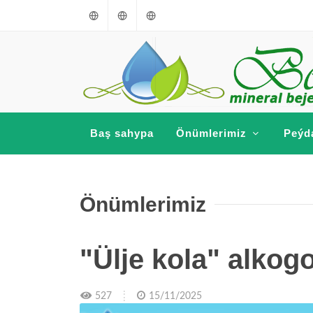
Türkmençe
English
Russkiý
Baş sahypa
Önümlerimiz
Peýd
Önümlerimiz
"Ülje kola" alkog
527
15/11/2025