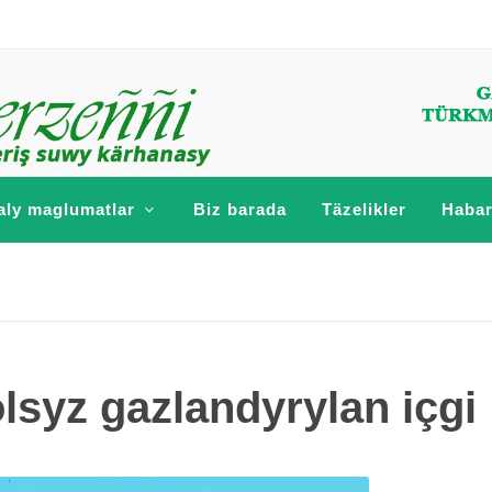
aly maglumatlar
Biz barada
Täzelikler
Habar
olsyz gazlandyrylan içgi