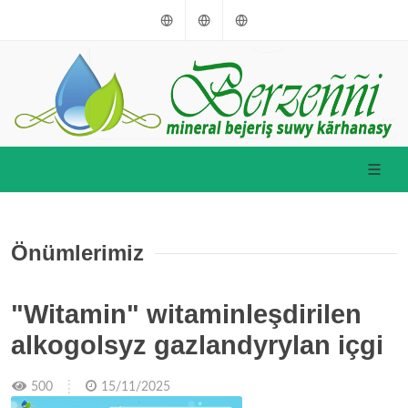
Türkmençe
English
Russkiý
Önümlerimiz
"Witamin" witaminleşdirilen
alkogolsyz gazlandyrylan içgi
500
15/11/2025