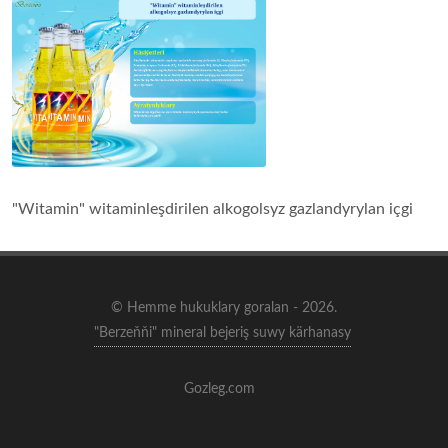
"Witamin" witaminleşdirilen alkogolsyz gazlandyrylan içgi
© Hemme hukuklary goralan - 2026.
"Berzeňňi" mineral bejeriş suwy kärhanasy
Gozleg.com