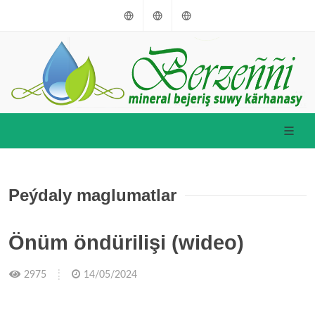
Türkmençe
English
Russkiý
Peýdaly maglumatlar
Önüm öndürilişi (wideo)
2975
14/05/2024