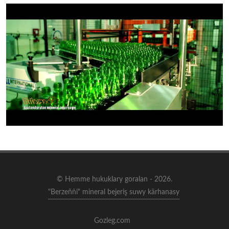
© Hemme hukuklary goralan - 2026.
"Berzeňňi" mineral bejeriş suwy kärhanasy
Gozleg.com